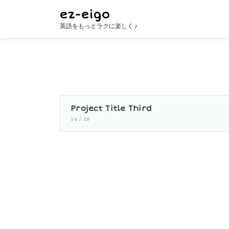
コ
ez-eigo
ン
英語をもっとラクに楽しく ♪
テ
ン
ツ
へ
ス
キ
Project Title Third
ッ
18 / 20
プ