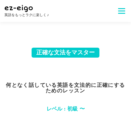
コ
ez-eigo
ン
メニュ
英語をもっとラクに楽しく ♪
テ
ン
ツ
Welcome!
レッスン内容
講師紹介
へ
ス
キ
正確な文法をマスター
レッスン料金
生徒さんの声
お問合せ
ッ
プ
よくある質問
何となく話している英語を文法的に正確にする
ためのレッスン
レベル : 初級 〜