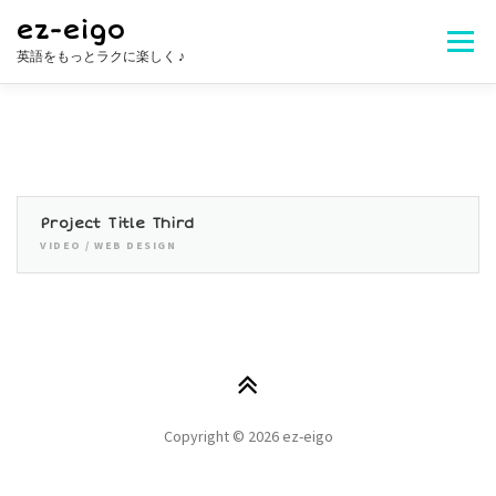
コ
ez-eigo
ン
メニュ
英語をもっとラクに楽しく ♪
テ
ン
ツ
Welcome!
レッスン内容
講師紹介
へ
ス
キ
レッスン料金
生徒さんの声
お問合せ
ッ
Project Title Third
プ
VIDEO / WEB DESIGN
よくある質問
Copyright © 2026 ez-eigo