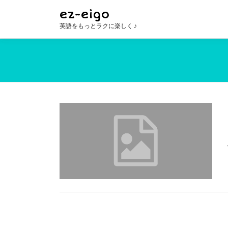
コ
ez-eigo
ン
英語をもっとラクに楽しく ♪
テ
ン
ツ
へ
ス
キ
ッ
プ