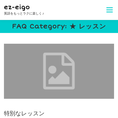
コ
ez-eigo
ン
メニュ
英語をもっとラクに楽しく ♪
テ
ン
FAQ Category:
★ レッスン
ツ
Welcome!
レッスン内容
講師紹介
へ
ス
キ
レッスン料金
生徒さんの声
お問合せ
ッ
プ
よくある質問
特別なレッスン