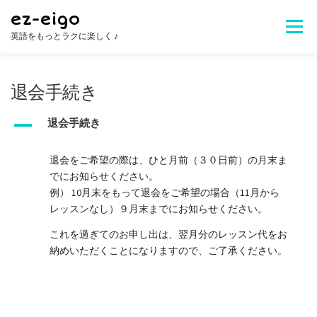
コ
ez-eigo
ン
メニュ
英語をもっとラクに楽しく ♪
テ
ン
ツ
Welcome!
レッスン内容
講師紹介
へ
退会手続き
ス
キ
A
退会手続き
レッスン料金
生徒さんの声
お問合せ
ッ
プ
退会をご希望の際は、ひと月前（３０日前）の月末ま
でにお知らせください。
よくある質問
例） 10月末をもって退会をご希望の場合（11月から
レッスンなし）９月末までにお知らせください。
これを過ぎてのお申し出は、翌月分のレッスン代をお
納めいただくことになりますので、ご了承ください。