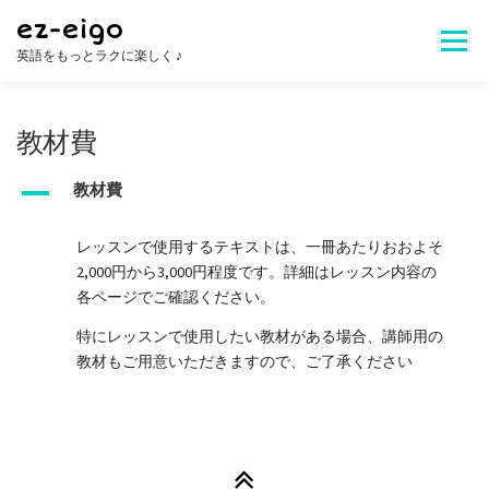
コ
ez-eigo
ン
メニュ
英語をもっとラクに楽しく ♪
テ
ン
ツ
Welcome!
レッスン内容
講師紹介
へ
教材費
ス
キ
A
教材費
レッスン料金
生徒さんの声
お問合せ
ッ
プ
レッスンで使用するテキストは、一冊あたりおおよそ
2,000円から3,000円程度です。詳細はレッスン内容の
よくある質問
各ページでご確認ください。
特にレッスンで使用したい教材がある場合、講師用の
教材もご用意いただきますので、ご了承ください