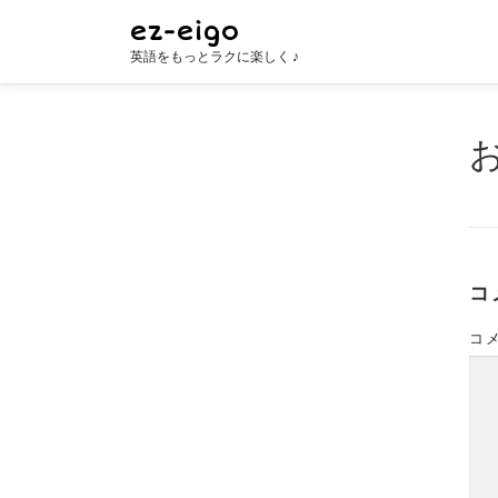
コ
ez-eigo
ン
英語をもっとラクに楽しく ♪
テ
ン
ツ
へ
ス
キ
ッ
プ
コ
コ