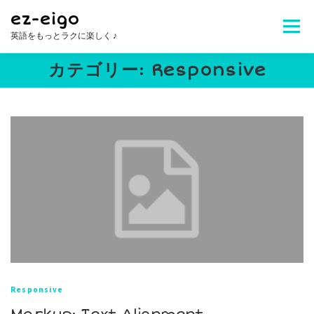
コ
ez-eigo
ン
メニュ
英語をもっとラクに楽しく ♪
テ
ン
カテゴリー:
Responsive
ツ
Welcome!
レッスン内容
講師紹介
へ
ス
キ
レッスン料金
生徒さんの声
お問合せ
ッ
プ
よくある質問
Responsive